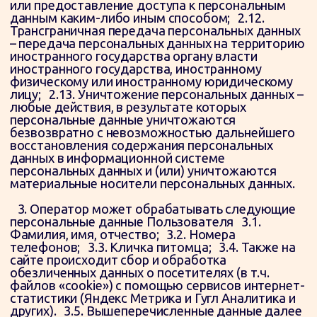
материальные носители персональных данных.
3. Оператор может обрабатывать следующие
персональные данные Пользователя 3.1.
Фамилия, имя, отчество; 3.2. Номера
телефонов; 3.3. Кличка питомца; 3.4. Также на
сайте происходит сбор и обработка
обезличенных данных о посетителях (в т.ч.
файлов «cookie») с помощью сервисов интернет-
статистики (Яндекс Метрика и Гугл Аналитика и
других). 3.5. Вышеперечисленные данные далее
по тексту Политики объединены общим
понятием Персональные данные.
4. Цели обработки персональных данных 4.1.
Цель обработки персональных данных
Пользователя — информирование
Пользователя посредством телефонных
звонков, SMS-сообщений, сообщений и звонков в
WhatsApp. 4.2. Также Оператор имеет право
направлять Пользователю уведомления о новых
продуктах и услугах, специальных предложениях
и различных событиях. Пользователь всегда
может отказаться от получения
информационных сообщений, направив
Оператору письмо на адрес электронной почты
moscowcathotel@yandex.ru с пометкой «Отказ от
уведомлений о новых продуктах и услугах и